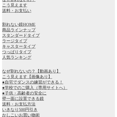
こう見えます
送料・お支払い
割れない鏡HOME
商品ラインナップ
スタンダードタイプ
ラージタイプ
キャスタータイプ
つっぱりタイプ
人気ランキング
なぜ割れないの？【動画あり】
こう見えます【画像あり】
●自宅でダンスの練習ができる！
●学校でのご購入（専用サイトへ）
●子供・高齢者の安全に
壁一面に設置できる鏡
送料・お支払方法
いきなり500円引き
かしこいお買い物術