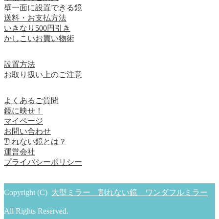
壁一面に設置できる鏡
送料・お支払方法
いきなり500円引き
かしこいお買い物術
設置方法
お取り扱い上のご注意
よくあるご質問
鏡に映せ！
マイページ
お問い合わせ
割れない鏡とは？
運営会社
プライバシーポリシー
Copyright (C)
大型ミラー 割れない鏡 ワンダフルミラー
All Rights Reserved.