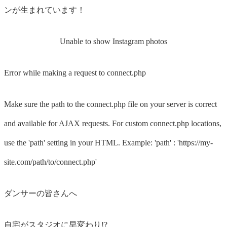
ンが生まれています！
Unable to show Instagram photos
Error while making a request to connect.php
Make sure the path to the connect.php file on your server is correct
and available for AJAX requests. For custom connect.php locations,
use the 'path' setting in your HTML. Example: 'path' : 'https://my-
site.com/path/to/connect.php'
ダンサーの皆さんへ
自宅が
スタジオ
に早変わり!?